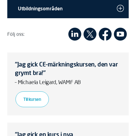
Utbildningsområden
Följ oss:
"Jag gick CE-märkningskursen, den var
grymt bra!"
– Michaela Leigard, WAMF AB
Till kursen
"Jag gick en kurs i nya