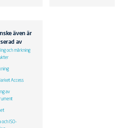
nske även är
sserad av
ring och märkning
ukter
kning
Market Access
ing av
trument
het
n och ISO-