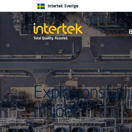
Intertek Sverige
B
Intertek Sverige
Branscher
Tillverkningsi
Explosionsfarl
miljöer