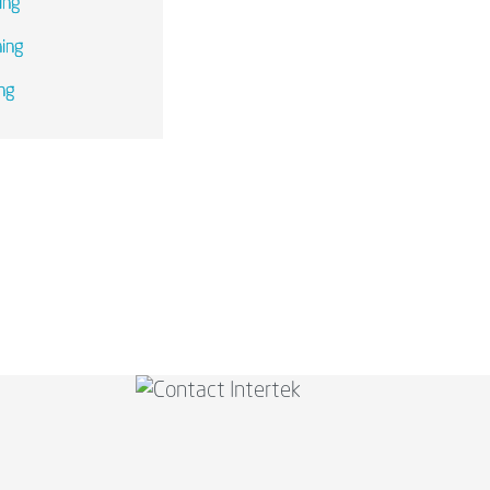
ring
ning
ing