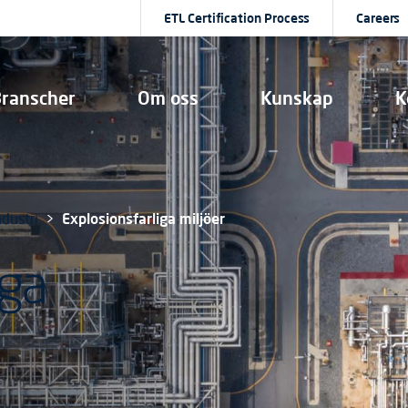
ETL Certification Process
Careers
ranscher
Om oss
Kunskap
K
ndustri
Explosionsfarliga miljöer
iga