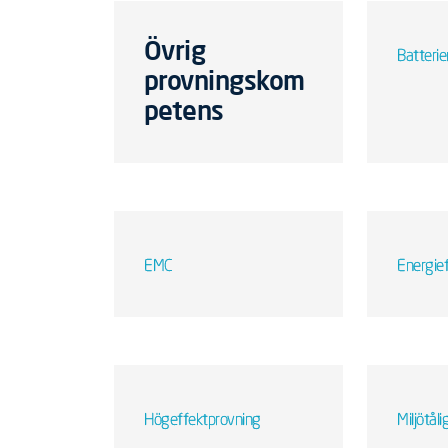
Övrig
Batterie
provningskom
petens
EMC
Energief
Högeffektprovning
Miljötål