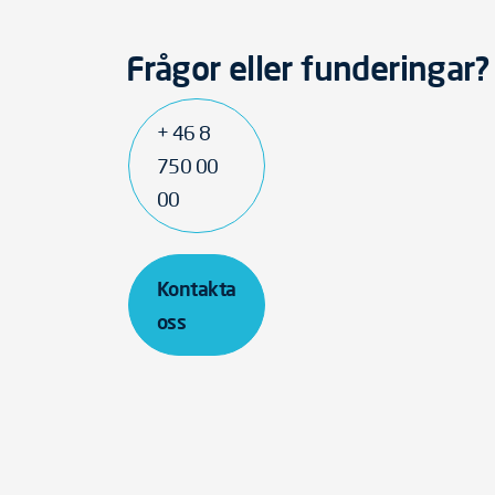
Frågor eller funderingar?
+ 46 8
750 00
00
Kontakta
oss