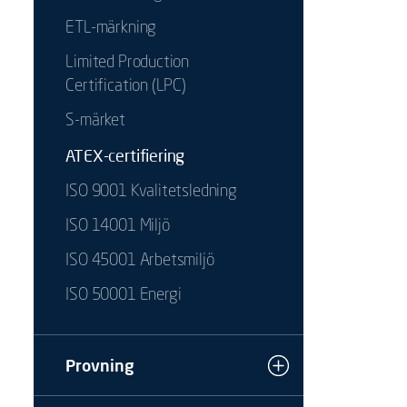
ETL-märkning
Limited Production
Certification (LPC)
S-märket
ATEX-certifiering
ISO 9001 Kvalitetsledning
ISO 14001 Miljö
ISO 45001 Arbetsmiljö
ISO 50001 Energi
Provning