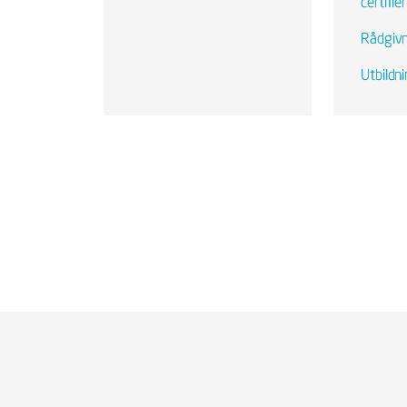
certifie
Rådgiv
Utbildn