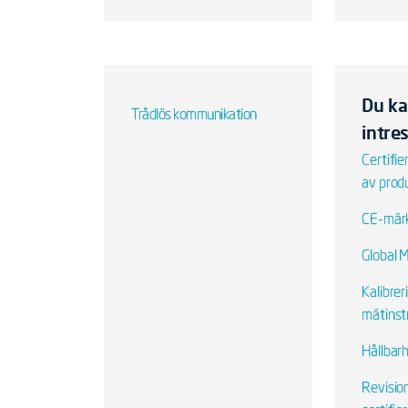
Du ka
Trådlös kommunikation
intre
Certifie
av prod
CE-mär
Global 
Kalibrer
mätins
Hållbar
Revisio