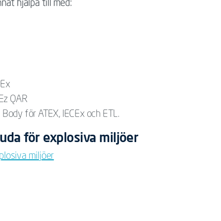
at hjälpa till med:
pEx
CEz QAR
ed Body för ATEX, IECEx och ETL.
uda för explosiva miljöer
plosiva miljöer