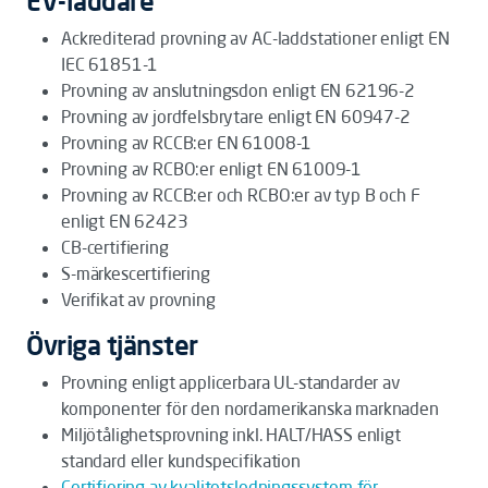
EV-laddare
Ackrediterad provning av AC-laddstationer enligt EN
IEC 61851-1
Provning av anslutningsdon enligt EN 62196-2
Provning av jordfelsbrytare enligt EN 60947-2
Provning av RCCB:er EN 61008-1
Provning av RCBO:er enligt EN 61009-1
Provning av RCCB:er och RCBO:er av typ B och F
enligt EN 62423
CB-certifiering
S-märkescertifiering
Verifikat av provning
Övriga tjänster
Provning enligt applicerbara UL-standarder av
komponenter för den nordamerikanska marknaden
Miljötålighetsprovning inkl. HALT/HASS enligt
standard eller kundspecifikation
Certifiering av kvalitetsledningssystem för