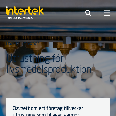
Back to Branscher
Utrustning för
livsmedelsproduktion
Oavsett om ert företag tillverkar
utrustning som tillagar, värmer,