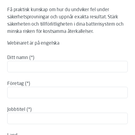
Få
praktisk
kunskap
om
hur du
undviker
fel
under
säkerhets
provninga
r
och
uppnår
exakta
resultat
. Stärk
säkerheten
och
tillförlitligheten
i
dina
batterisystem
och
minska
risken
för
kostsamma
återkallelser
.
Webinaret är på engelska
Ditt namn
Företag
Jobbtitel