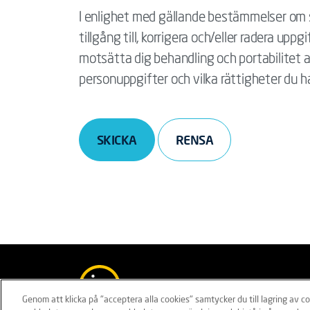
I enlighet med gällande bestämmelser om s
tillgång till, korrigera och/eller radera upp
motsätta dig behandling och portabilitet a
personuppgifter och vilka rättigheter du h
SKICKA
Ansvarsfriskrivning
Policies
I
Genom att klicka på "acceptera alla cookies" samtycker du till lagring av c