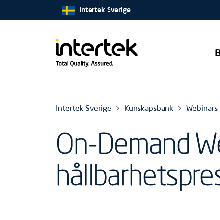
Intertek Sverige
B
Intertek Sverige
Kunskapsbank
Webinars
On-Demand Web
hållbarhetspre