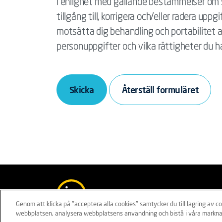
I enlighet med gällande bestämmelser om s
tillgång till, korrigera och/eller radera upp
motsätta dig behandling och portabilitet a
personuppgifter och vilka rättigheter du h
Skicka
Ansvarsfriskrivning
Policies
I
Genom att klicka på "acceptera alla cookies" samtycker du till lagring av c
webbplatsen, analysera webbplatsens användning och bistå i våra markna