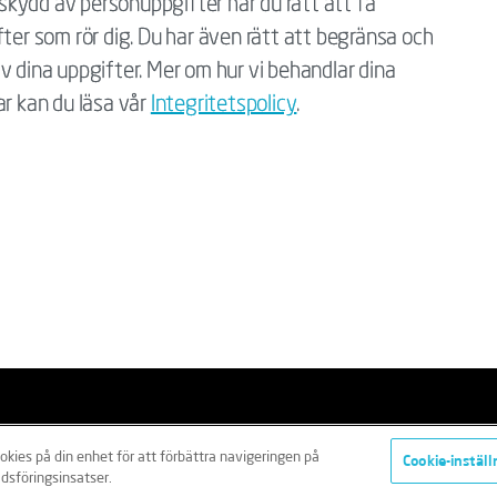
kydd av personuppgifter har du rätt att få
gifter som rör dig. Du har även rätt att begränsa och
v dina uppgifter. Mer om hur vi behandlar dina
ar kan du läsa vår
Integritetspolicy
.
ntegritetspolicy
Cookies
Klagomålshantering
ookies på din enhet för att förbättra navigeringen på
Cookie-inställ
dsföringsinsatser.