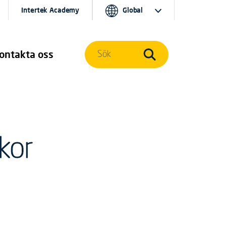
Intertek Academy
Global
ontakta oss
Sök
lkor