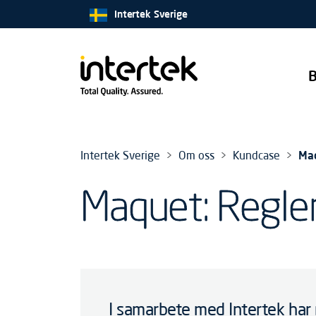
Intertek Sverige
B
Intertek Sverige
Om oss
Kundcase
Maq
Maquet: Regler
I samarbete med Intertek har