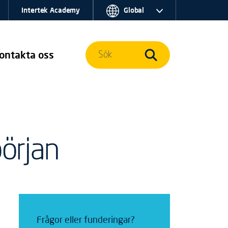
Intertek Academy
Global
ontakta oss
Sök
början
Frågor eller funderingar?