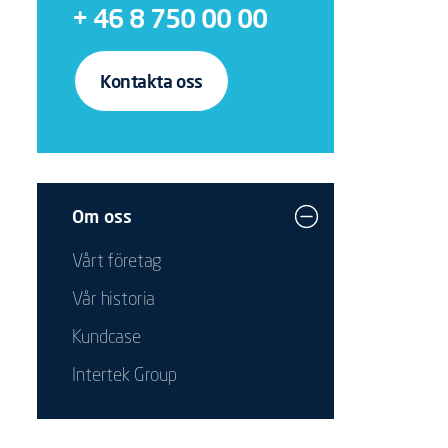
+ 46 8 750 00 00
Kontakta oss
Om oss
Vårt företag
Vår historia
Kundcase
Intertek Group