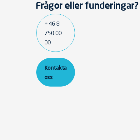
Frågor eller funderingar?
+ 46 8
750 00
00
Kontakta
oss