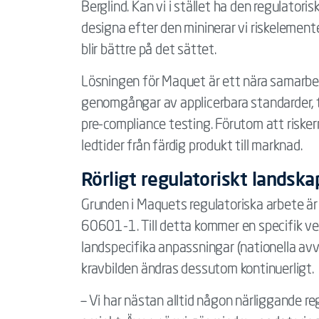
Berglind. Kan vi i stället ha den regulatoris
designa efter den mininerar vi riskelement
blir bättre på det sättet.
Lösningen för Maquet är ett nära samarb
genomgångar av applicerbara standarder, 
pre-compliance testing. Förutom att risker
ledtider från färdig produkt till marknad.
Rörligt regulatoriskt landska
Grunden i Maquets regulatoriska arbete är
60601-1. Till detta kommer en specifik ven
landspecifika anpassningar (nationella avvik
kravbilden ändras dessutom kontinuerligt.
– Vi har nästan alltid någon närliggande re