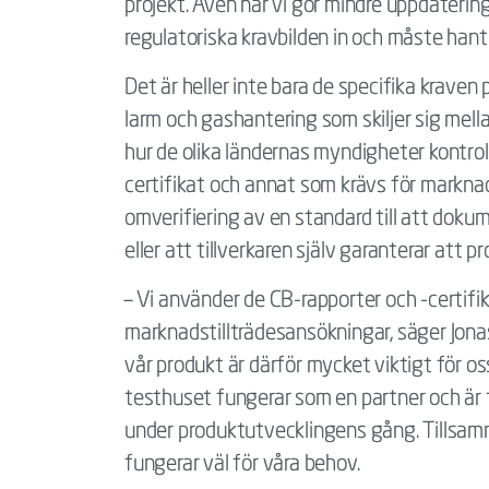
projekt. Även när vi gör mindre uppdateri
regulatoriska kravbilden in och måste hant
Det är heller inte bara de specifika krave
larm och gashantering som skiljer sig mella
hur de olika ländernas myndigheter kontroll
certifikat och annat som krävs för marknad
omverifiering av en standard till att do
eller att tillverkaren själv garanterar att 
– Vi använder de CB-rapporter och -certifi
marknadstillträdesansökningar, säger Jonas
vår produkt är därför mycket viktigt för os
testhuset fungerar som en partner och är 
under produktutvecklingens gång. Tillsamm
fungerar väl för våra behov.