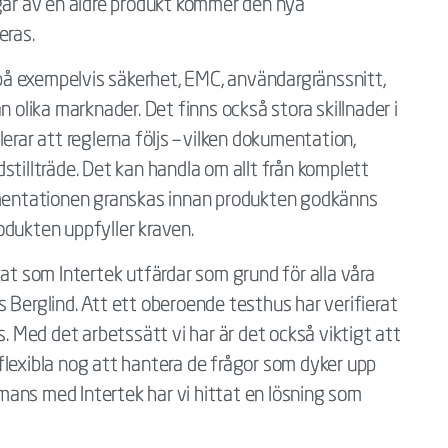
ngar av en äldre produkt kommer den nya
eras.
n på exempelvis säkerhet, EMC, användargränssnitt,
n olika marknader. Det finns också stora skillnader i
erar att reglerna följs – vilken dokumentation,
stillträde. Det kan handla om allt från komplett
kumentationen granskas innan produkten godkänns
produkten uppfyller kraven.
kat som Intertek utfärdar som grund för alla våra
 Berglind. Att ett oberoende testhus har verifierat
s. Med det arbetssätt vi har är det också viktigt att
flexibla nog att hantera de frågor som dyker upp
ans med Intertek har vi hittat en lösning som