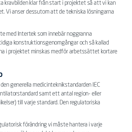
ka kravbilden klar från start i projektet så att vi kan
et. Vi anser dessutom att de tekniska lösningarna
ete med Intertek som innebär noggranna
tidiga konstruktionsgenomgångar och så kallad
na i projektet minskas medför arbetssättet kortare
p
 den generella medicinteknikstandarden IEC
tilatorstandard samt ett antal region- eller
elser) till varje standard. Den regulatoriska
gulatorisk förändring vi måste hantera i varje