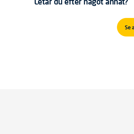
Letar du efter något annat?
Se 