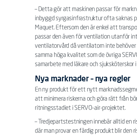
– Detta gör att maskinen passar för markn
inbyggd syrgasinfrastruktur ofta saknas på
Maquet. Eftersom den är enkel att transpo
passar den även för ventilation utanför i
ventilatorvård då ventilatorn inte behöver
samma höga kvalitet som de övriga SERVO-
samarbete med läkare och sjuksköterskor i 
Nya marknader – nya regler
En ny produkt för ett nytt marknadssegment
att minimera riskerna och göra rätt från b
ritningsstadiet i SERVO-air-projektet.
– Tredjepartstestningen innebär alltid en ri
där man provar en färdig produkt blir den r