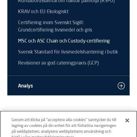
Rundabordssamtal om hållbar palmolja (RSPO)
KRAV och EU Ekologiskt
Certifiering inom Svenskt Sigill:
Grundcertifiering livsmedel och gris
MSC och ASC Chain och Custody-certifiering
Svensk Standard för livsmedelshantering i butik
Revisioner av god cateringpraxis (GCP)
Analys
Genom att klicka på "acceptera alla cookies" samtycker du till
lagring av cookies på din enhet för att förbättra navigeringen
på webbplatsen, analysera webbplatsens användning och