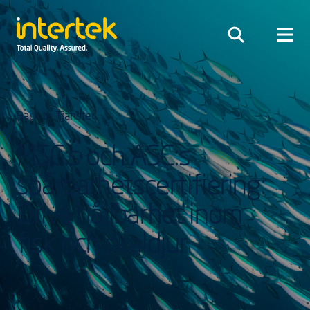
Back to Tjänster
MSC:s och ASC:s
spårbarhetscertifiering:
Driva hållbarhet inom
fisk och skaldjur