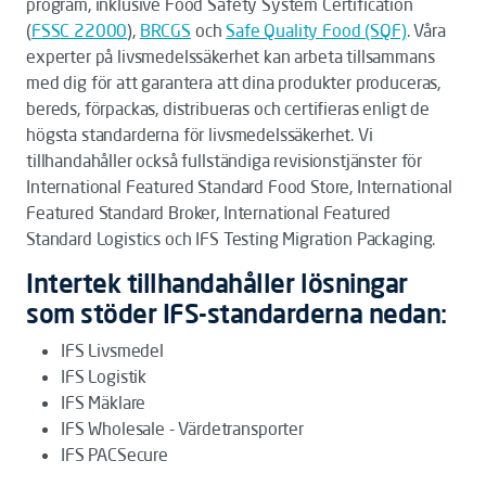
program, inklusive Food Safety System Certification
(
FSSC 22000
),
BRCGS
och
Safe Quality Food (SQF)
. Våra
experter på livsmedelssäkerhet kan arbeta tillsammans
med dig för att garantera att dina produkter produceras,
bereds, förpackas, distribueras och certifieras enligt de
högsta standarderna för livsmedelssäkerhet. Vi
tillhandahåller också fullständiga revisionstjänster för
International Featured Standard Food Store, International
Featured Standard Broker, International Featured
Standard Logistics och IFS Testing Migration Packaging.
Intertek tillhandahåller lösningar
som stöder IFS-standarderna nedan:
IFS Livsmedel
IFS Logistik
IFS Mäklare
IFS Wholesale - Värdetransporter
IFS PACSecure