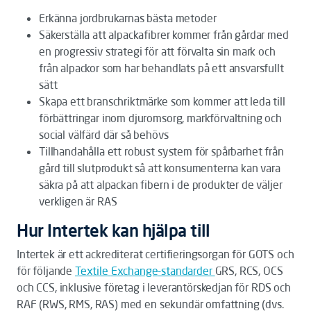
Erkänna jordbrukarnas bästa metoder
Säkerställa att alpackafibrer kommer från gårdar med
en progressiv strategi för att förvalta sin mark och
från alpackor som har behandlats på ett ansvarsfullt
sätt
Skapa ett branschriktmärke som kommer att leda till
förbättringar inom djuromsorg, markförvaltning och
social välfärd där så behövs
Tillhandahålla ett robust system för spårbarhet från
gård till slutprodukt så att konsumenterna kan vara
säkra på att alpackan fibern i de produkter de väljer
verkligen är RAS
Hur Intertek kan hjälpa till
Intertek är ett ackrediterat certifieringsorgan för GOTS och
för följande
Tex
ti
le
E
x
c
hange
-standarder
GRS, RCS, OCS
och CCS, inklusive företag i leverantörskedjan för RDS och
RAF (RWS, RMS, RAS) med en sekundär omfattning (dvs.