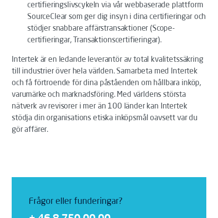
certifieringslivscykeln via vår webbaserade plattform
SourceClear som ger dig insyn i dina certifieringar och
stödjer snabbare affärstransaktioner (Scope-
certifieringar, Transaktionscertifieringar).
Intertek är en ledande leverantör av total kvalitetssäkring
till industrier över hela världen. Samarbeta med Intertek
och få förtroende för dina påståenden om hållbara inköp,
varumärke och marknadsföring. Med världens största
nätverk av revisorer i mer än 100 länder kan Intertek
stödja din organisations etiska inköpsmål oavsett var du
gör affärer.
Frågor eller funderingar?
+ 46 8 750 00 00