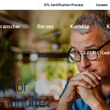
ETL Certification Process
Careers
ranscher
Om oss
Kunskap
K
Revision och certifiering av ledningssystem
ISO 22301 - Led
m för
ntinuitet