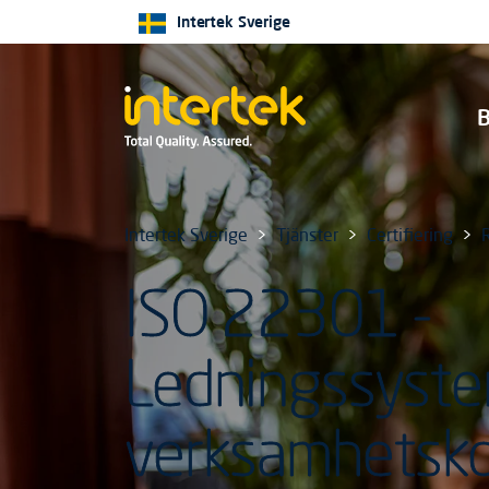
Intertek Sverige
B
Intertek Sverige
Tjänster
Certifiering
ISO 22301 -
Ledningssyste
verksamhetsko