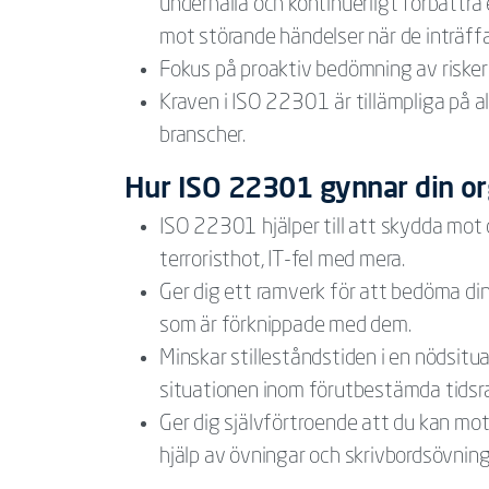
underhålla och kontinuerligt förbättr
mot störande händelser när de inträffa
Fokus på proaktiv bedömning av risker o
Kraven i ISO 22301 är tillämpliga på all
branscher.
Hur ISO 22301 gynnar din or
ISO 22301 hjälper till att skydda mot
terroristhot, IT-fel med mera.
Ger dig ett ramverk för att bedöma din
som är förknippade med dem.
Minskar stilleståndstiden i en nödsitua
situationen inom förutbestämda tidsra
Ger dig självförtroende att du kan mots
hjälp av övningar och skrivbordsövning