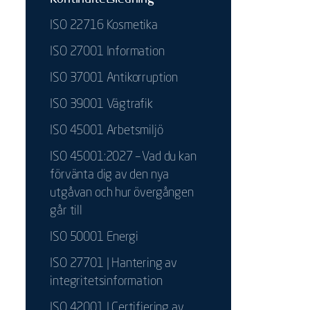
ISO 22716 Kosmetika
ISO 27001 Information
ISO 37001 Antikorruption
ISO 39001 Vägtrafik
ISO 45001 Arbetsmiljö
ISO 45001:2027 – Vad du kan
förvänta dig av den nya
utgåvan och hur övergången
går till
ISO 50001 Energi
ISO 27701 | Hantering av
integritetsinformation
ISO 42001 | Certifiering av