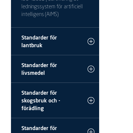
ledningssystem för artificiell
intelligens (AIMS)
Standarder för
lantbruk
Standarder för
livsmedel
Standarder för
skogsbruk och -
förädling
Standarder för