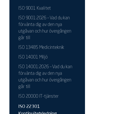
ISO 9001 Kvalitet
ISO 9001:2026 – Vad du kan
förvänta dig av den nya
utgåvan och hur övergången
går till
ISO 13485 Medicinteknik
ISO 14001 Miljö
ISO 14001:2026 – Vad du kan
förvänta dig av den nya
utgåvan och hur övergången
går till
ISO 20000 IT-tjänster
ISO 22301
Kontinuitetsledning