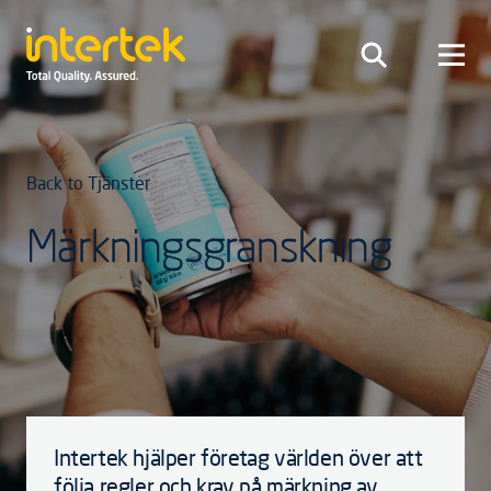
Back to Tjänster
Märkningsgranskning
Intertek hjälper företag världen över att
följa regler och krav på märkning av