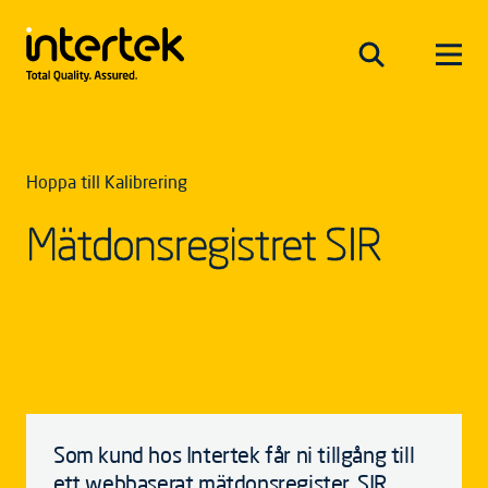
Hoppa till Kalibrering
Mätdonsregistret SIR
Som kund hos Intertek får ni tillgång till
ett webbaserat mätdonsregister, SIR.