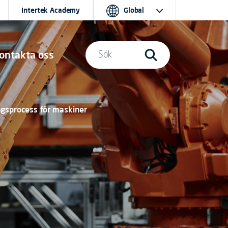
Intertek Academy
Global
ontakta oss
Sök
ngsprocess för maskiner