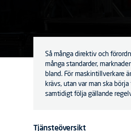
Så många direktiv och förordni
många standarder, marknader 
bland. För maskintillverkare ä
krävs, utan var man ska börja
samtidigt följa gällande regel
Tjänsteöversikt