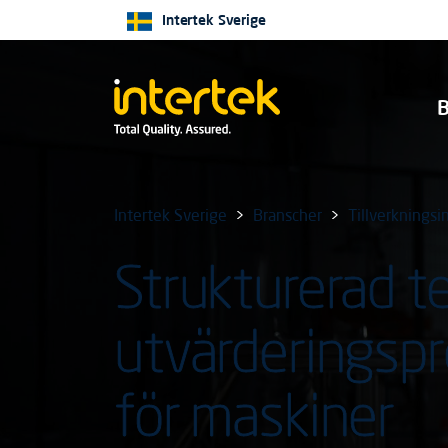
Intertek Sverige
B
Intertek Sverige
Branscher
Tillverkningsi
Strukturerad t
utvärderingsp
för maskiner