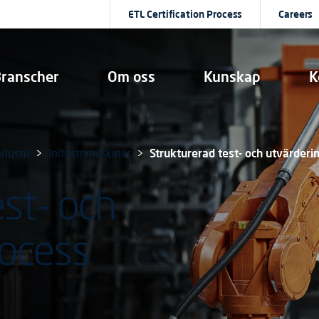
ETL Certification Process
Careers
ranscher
Om oss
Kunskap
K
ndustri
Industrimaskiner
Strukturerad test- och utvärderi
est- och
rocess