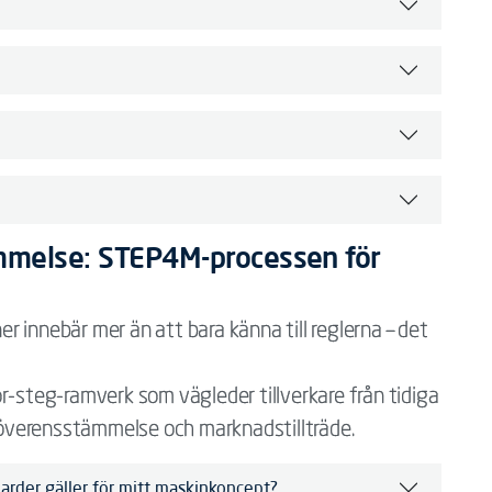
ämmelse: STEP4M-processen för
ner innebär mer än att bara känna till reglerna – det
r-steg-ramverk som vägleder tillverkare från tidiga
g överensstämmelse och marknadstillträde.
darder gäller för mitt maskinkoncept?