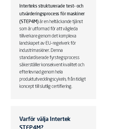
Interteks strukturerade test- och
utvärderingsprocess för maskiner
(STEP4M)
är en heltäckande tjänst
som är utformad för att vägleda
tillverkare genom det komplexa
landskapet av EU-regelverk för
industrimaskiner. Denna
standardiserade fyrstegsprocess
säkerställer konsekvent kvalitet och
efterlevnad genom hela
produktutvecklingscykeln, från tidigt
koncept till slutlig certifiering.
Varför välja Intertek
STEP4M?