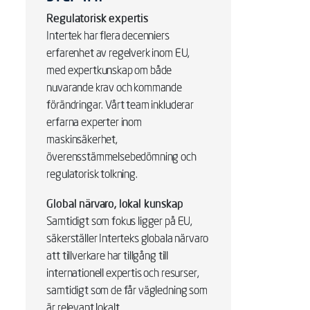
Regulatorisk expertis
Intertek har flera decenniers
erfarenhet av regelverk inom EU,
med expertkunskap om både
nuvarande krav och kommande
förändringar. Vårt team inkluderar
erfarna experter inom
maskinsäkerhet,
överensstämmelsebedömning och
regulatorisk tolkning.
Global närvaro, lokal kunskap
Samtidigt som fokus ligger på EU,
säkerställer Interteks globala närvaro
att tillverkare har tillgång till
internationell expertis och resurser,
samtidigt som de får vägledning som
är relevant lokalt.