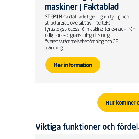
maskiner | Faktablad
STEP4M-faktabladet
ger dig en tydlig och
strukturerad översikt av Interteks
fyrastegsprocess för maskinefterlevnad – från
tidig konceptgranskning till slutlig
överensstämmelsebedömning och CE-
märkning.
Mer information
Hur kommer 
Viktiga funktioner och fördel