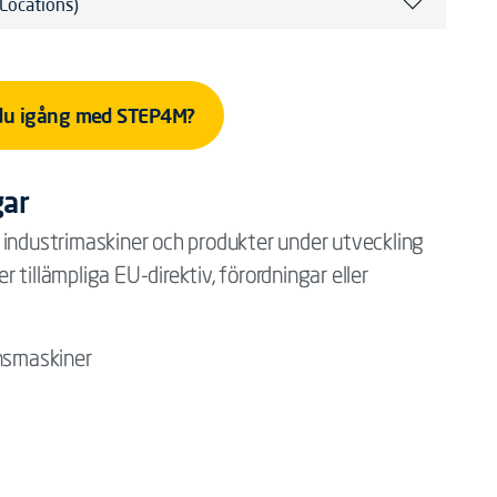
 Locations)
du igång med STEP4M?
gar
 industrimaskiner och produkter under utveckling
er tillämpliga EU-direktiv, förordningar eller
onsmaskiner