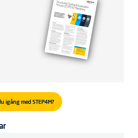
du igång med STEP4M?
ar