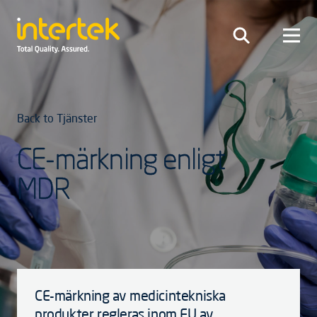
Back to Tjänster
CE-märkning enligt
MDR
CE-märkning av medicintekniska
produkter regleras inom EU av