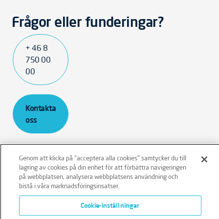
Frågor eller funderingar?
+ 46 8
750 00
00
Kontakta
oss
Genom att klicka på "acceptera alla cookies" samtycker du till
lagring av cookies på din enhet för att förbättra navigeringen
på webbplatsen, analysera webbplatsens användning och
Ansvarsfriskrivning
Policies
Integritetspolicy
bistå i våra marknadsföringsinsatser.
Cookies
Klagomålshantering
Cookie-inställningar